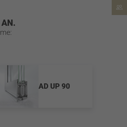
 AN.
eme:
AD UP 90
 Schüco International KG