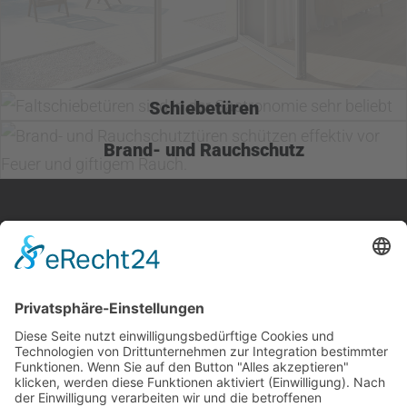
Schiebetüren
Brand- und Rauchschutz
Instagram
Leistungen
MBS Metallbau Schöttle
Unternehmen
GmbH
Nachhaltigkeit
Werner-von-Siemens-