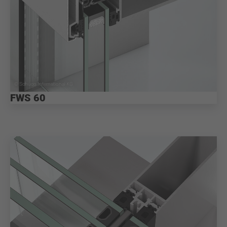
© Schüco International KG
FWS 60